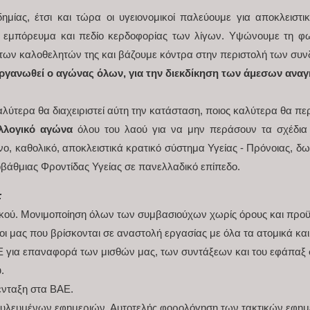
ίας, έτσι και τώρα οι υγειονομικοί παλεύουμε για αποκλειστικ
χι εμπόρευμα και πεδίο κερδοφορίας των λίγων. Υψώνουμε τη φ
των καλοθελητών της και βάζουμε κόντρα στην περιστολή των συν
 οργανωθεί ο αγώνας όλων, για την διεκδίκηση των άμεσων αν
αλύτερα θα διαχειριστεί αύτη την κατάσταση, ποιος καλύτερα θα πε
λλογικό αγώνα
όλου του λαού για να μην περάσουν τα σχέδια 
νο, καθολικό, αποκλειστικά κρατικό σύστημα Υγείας - Πρόνοιας, δω
άθμιας Φροντίδας Υγείας σε πανελλαδικό επίπεδο.
:
κού. Μονιμοποίηση όλων των συμβασιούχων χωρίς όρους και προϋ
οι μας που βρίσκονται σε αναστολή εργασίας με όλα τα ατομικά κα
Ε για επαναφορά των μισθών μας, των συντάξεων και του εφάπαξ σ
.
ένταξη στα ΒΑΕ.
υλευμένων εφημεριών. Αυτοτελής φορολόγηση των τακτικών εφημε