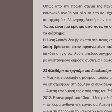
Όπως από την πρώτη στιγμή της πανδημ
κοινωνικό αγαθό για όλο το λαό και ό
αυταρχισμό κυβέρνησης, Διοικήσεων και 
Τώρα, είναι πιο κρίσιμο από ποτέ, να
το διάστημα.
Η λύση λοιπόν δεν βρίσκεται στο ποιος κ
λύση βρίσκεται στον οργανωμένο συ
διεκδίκηση για υψηλού επιπέδου, σύγχρο
με ανεπτυγμένο δημόσιο σύστημα Πρωτοβ
23 Φλεβάρη απεργούμε και διεκδικούμε
-- Μαζικές προσλήψεις μόνιμου προσωπι
να επιστρέψουν στη δουλειά οι συνάδελφ
-- Άμεση εφαρμογή της απόφασης του Στ
2012. Επαναφορά του 13ου - 14ου μισθού
-- Επίδομα ανθυγιεινής εργασίας. Άμεση 
-- Άμεση πληρωμή του συνόλου των δεδο