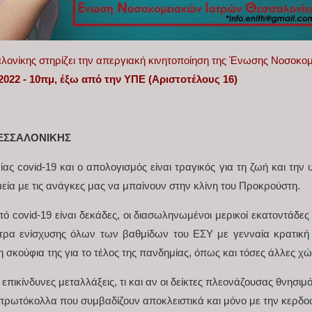
αλονίκης στηρίζει την απεργιακή κινητοποίηση της Ένωσης Νοσοκ
2022 - 10πμ, έξω από την ΥΠΕ (Αριστοτέλους 16)
ΕΣΣΑΛΟΝΙΚΗΣ
ς covid-19 και ο απολογισμός είναι τραγικός για τη ζωή και την υ
ία με τις ανάγκες μας να μπαίνουν στην κλίνη του Προκρούστη.
 covid-19 είναι δεκάδες, οι διασωληνωμένοι μερικοί εκατοντάδες 
τρα ενίσχυσης όλων των βαθμίδων του ΕΣΥ με γενναία κρατική 
 σκούφια της για το τέλος της πανδημίας, όπως και τόσες άλλες χ
 επικίνδυνες μεταλλάξεις, τι και αν οι δείκτες πλεονάζουσας θνησιμ
ά πρωτόκολλα που συμβαδίζουν αποκλειστικά και μόνο με την κερδ