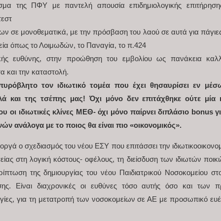
σμα της ΠΦΥ με παντελή απουσία επιδημιολογικής επιτήρηση
τεστ
ίων σε μονοθεματικά, με την πρόσβαση του λαού σε αυτά για πάγιες
ία όπως το Λοιμωδών, το Παναγία, το π.424
ικής ευθύνης, στην προώθηση του εμβολίου ως πανάκεια καλ
τα και την καταστολή.
απυρόβλητο τον ιδιωτικό τομέα που έχει θησαυρίσει εν μέ
λά και της τσέπης μας! Όχι μόνο δεν επιτάχθηκε ούτε μία 
υ οι ιδιωτικές κλίνες ΜΕΘ- όχι μόνο παίρνει διπλάσιο bonus γι
ών ανάλογα με το ποιος θα είναι πιο «οικονομικός».
οργά ο σχεδιασμός του νέου ΕΣΥ που επιτάσσει την ιδιωτικοοικονο
ς στη λογική κόστους- οφέλους, τη διείσδυση των ιδιωτών ποικι
ίπτωση της δημιουργίας του νέου Παιδιατρικού Νοσοκομείου στο
ισης. Είναι διαχρονικές οι ευθύνες τόσο αυτής όσο και τω
γίες, για τη μετατροπή των νοσοκομείων σε ΑΕ με προσωπικό ευέλ