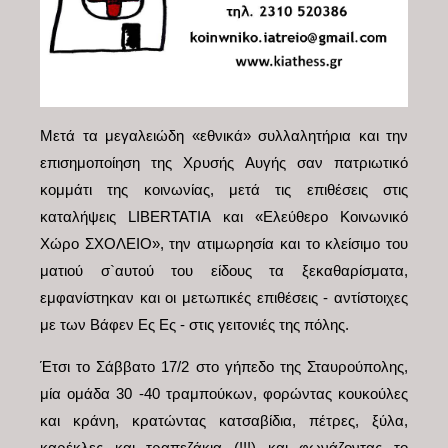
Μετά τα μεγαλειώδη «εθνικά» συλλαλητήρια και την
επισημοποίηση της Χρυσής Αυγής σαν πατριωτικό
κομμάτι της κοινωνίας, μετά τις επιθέσεις στις
καταλήψεις LIBERTATIA και «Ελεύθερο Κοινωνικό
Χώρο ΣΧΟΛΕΙΟ», την ατιμωρησία και το κλείσιμο του
ματιού σ`αυτού του είδους τα ξεκαθαρίσματα,
εμφανίστηκαν και οι μετωπικές επιθέσεις - αντίστοιχες
με των Βάφεν Ες Ες - στις γειτονιές της πόλης.
Έτσι το Σάββατο 17/2 στο γήπεδο της Σταυρούπολης,
μία ομάδα 30 -40 τραμπούκων, φορώντας κουκούλες
και κράνη, κρατώντας κατσαβίδια, πέτρες, ξύλα,
καρέκλες και τραπεζάκια (!!!) και φωνάζοντας το