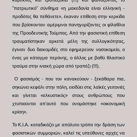
"πατριωτικό" σύνθημα «η μακεδονία είναι ελληνική -
προδότες θα πεθάνετε», έκαναν επίθεση στην κερκίδα
που βρίσκονταν αμέριμνοι πανηγυρίζοντες οι φίλαθλοι
της Προοδευτικής Τούμπας. Από την φασιστική επίθεση
τραυματίστηκαν αρκετά μέλη της συλλογικότητας,
έγιναν δυο διακομιδές στο εφημερεύον νοσοκομείο, ο
ένας με κάταγμα περόνης, ο άλλος με βαθύ θλαστικό
τραύμα στην ινιακή χώρα από τραπέζι (!!!).
Ο φασισμός - που τον κανακεύουν - ξεκάθαρα πια,
σηκώνει κεφάλι στην πόλη, εισδύει στις λαϊκές γειτονιές
και γίνεται «ελκυστικός» στους ανθρώπους που
χτυπιούνται απ'αυτό που ονομάστηκε «οικονομική
κρίση».
Το Κ.Ι.Α. καταδικάζει με απόλυτο τρόπο την δράση των
φασιστικών συμμοριών, καλεί τις υπεύθυνες αρχές να